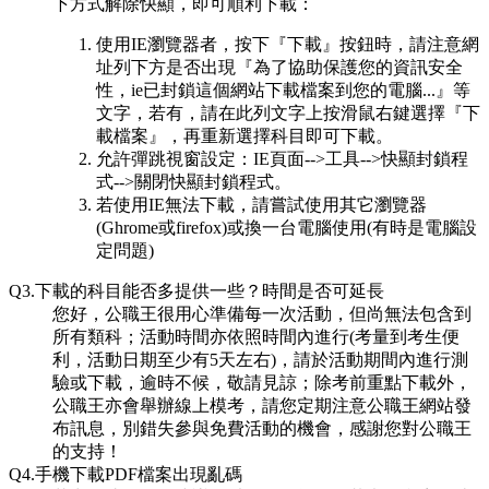
下方式解除快顯，即可順利下載：
使用IE瀏覽器者，按下『下載』按鈕時，請注意網
址列下方是否出現『為了協助保護您的資訊安全
性，ie已封鎖這個網站下載檔案到您的電腦...』等
文字，若有，請在此列文字上按滑鼠右鍵選擇『下
載檔案』，再重新選擇科目即可下載。
允許彈跳視窗設定：IE頁面-->工具-->快顯封鎖程
式-->關閉快顯封鎖程式。
若使用IE無法下載，請嘗試使用其它瀏覽器
(Ghrome或firefox)或換一台電腦使用(有時是電腦設
定問題)
Q3.下載的科目能否多提供一些？時間是否可延長
您好，公職王很用心準備每一次活動，但尚無法包含到
所有類科；活動時間亦依照時間內進行(考量到考生便
利，活動日期至少有5天左右)，請於活動期間內進行測
驗或下載，逾時不候，敬請見諒；除考前重點下載外，
公職王亦會舉辦線上模考，請您定期注意公職王網站發
布訊息，別錯失參與免費活動的機會，感謝您對公職王
的支持！
Q4.手機下載PDF檔案出現亂碼