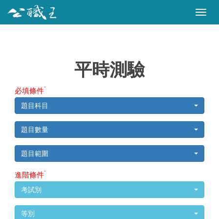
Togg
navig
平時測驗
*
必填條件
題目科目
題目數量
題目範圍
*
進階條件
考試別
等別